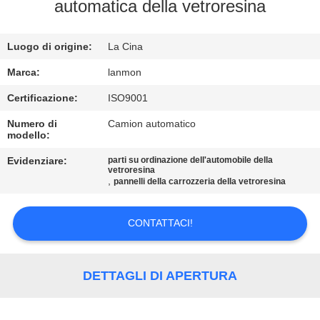
CONTROLLO
automatica della vetroresina
DI
Luogo di origine:
La Cina
QUALITÀ
Marca:
lanmon
CONTATTICI
Certificazione:
ISO9001
Numero di
Camion automatico
modello:
NOTIZIE
Evidenziare:
parti su ordinazione dell'automobile della
vetroresina
,
MAPPA
pannelli della carrozzeria della vetroresina
DEL
CONTATTACI!
SITO
PRIVACY
DETTAGLI DI APERTURA
POLICY