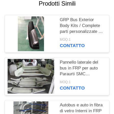
Prodotti Simili
GRP Bus Exterior
Body Kits / Complete
parti personalizzate e
stampate di auto
MOQ:1
CONTATTO
Pannello laterale del
bus in FRP per auto
Paraurti SMC
composito
MOQ:1
personalizzato scocca
CONTATTO
anteriore e posteriore
per autobus
Autobus e auto in fibra
di vetro Interni in FRP