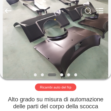
Industry
Co.,
Ltd.
All
Rights
Reserved.
Developed
by
CASA
ECER
PRODOTTI
CIRCA
NOI
GIRO
DELLA
Ricambi auto del frp
FABBRICA
Alto grado su misura di automazione
delle parti del corpo della scocca