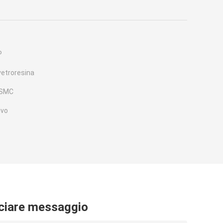
P
 vetroresina
 SMC
ivo
ciare messaggio