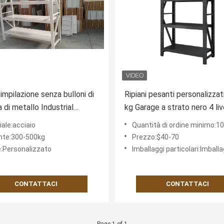
impilazione senza bulloni di
Ripiani pesanti personalizzat
 di metallo Industrial
kg Garage a strato nero 4 live
use Storage Racks Mensole
magazzino di stoccaggio me
ale:acciaio
Quantità di ordine minimo:1
istema di scaffalatura
impilare scaffale rack unità 
nte:300-500kg
Prezzo:$40-70
magazzino
e:Personalizzato
Imballaggi particolari:Imballaggio 
CONTATTACI
CONTATTACI