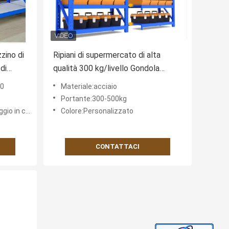
zino di
Ripiani di supermercato di alta
 di
qualità 300 kg/livello Gondola
 in
scaffalature metalliche a doppio
00
Materiale:acciaio
lato per negozi
Portante:300-500kg
di
in cartone
Colore:Personalizzato
CONTATTACI