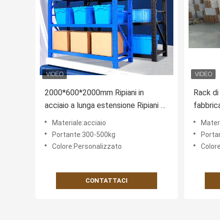
2000*600*2000mm Ripiani in
Rack di 
acciaio a lunga estensione Ripiani e
fabbrica
scaffalature per l'accoppiamento e
Wareho
Materiale:acciaio
Materi
il magazzinaggio
per il s
Portante:300-500kg
Porta
Colore:Personalizzato
Color
CONTATTACI