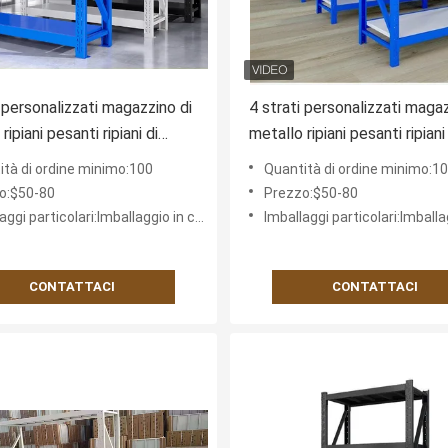
i personalizzati magazzino di
4 strati personalizzati magaz
ripiani pesanti ripiani di
metallo ripiani pesanti ripiani
istemi di scaffalatura in
pallet sistemi di scaffalatura
ità di ordine minimo:100
Quantità di ordine minimo:1
 laminato a freddo
acciaio laminato a freddo
o:$50-80
Prezzo:$50-80
rcato scaffalatorio di
supermercato scaffalatorio 
ggi particolari:Imballaggio in cartone
Imballaggi particolari:Imballaggio 
ggio
stoccaggio
CONTATTACI
CONTATTACI