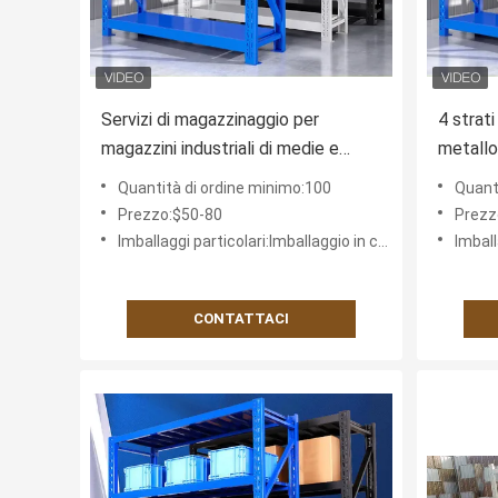
Servizi di magazzinaggio per
4 strat
magazzini industriali di medie e
metallo 
pesanti dimensioni
pallet s
Quantità di ordine minimo:100
Quant
acciaio
Prezzo:$50-80
Prezz
superme
Imballaggi particolari:Imballaggio in cartone
Imballa
stocca
CONTATTACI