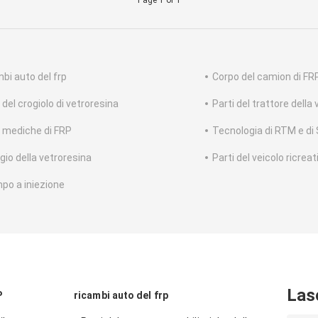
Page 1 of 1
mbi auto del frp
Corpo del camion di FR
 del crogiolo di vetroresina
Parti del trattore della
i mediche di FRP
Tecnologia di RTM e di
gio della vetroresina
Parti del veicolo ricreat
po a iniezione
Las
P
ricambi auto del frp