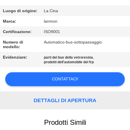
CONTROLLO
DI
Luogo di origine:
La Cina
QUALITÀ
Marca:
lanmon
Certificazione:
ISO9001
CONTATTICI
Numero di
Automatico-bus-sottopassaggio
modello:
NOTIZIE
Evidenziare:
,
parti del bus della vetroresina
prodotti dell'automobile del frp
MAPPA
CONTATTACI!
DEL
SITO
DETTAGLI DI APERTURA
PRIVACY
Prodotti Simili
POLICY