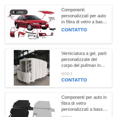
Componenti
personalizzati per auto
in fibra di vetro a bassa
manutenzione
CONTATTO
Componenti
carrozzeria
automobilistica
personalizzati
Verniciatura a gel, parti
progettati per
personalizzate del
soddisfare requisiti
corpo del pullman in
specifici
FRP dotate di 1 volta
MOQ:1
per garantire
CONTATTO
prestazioni e
resistenza durature
Componenti per auto in
fibra di vetro
personalizzati a basso
mantenimento, leggeri