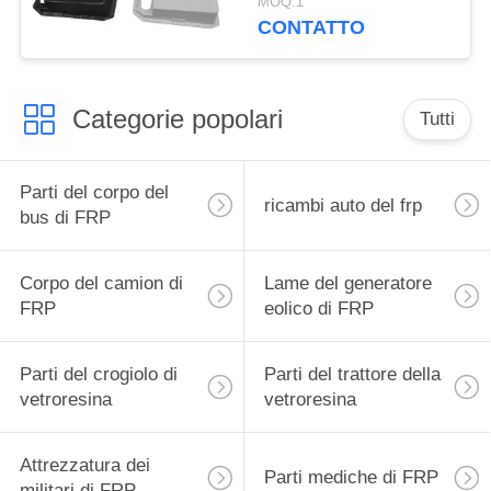
MOQ:1
e progettati per
CONTATTO
resistere a condizioni
ambientali difficili
Categorie popolari
Tutti
Parti del corpo del
ricambi auto del frp
bus di FRP
Corpo del camion di
Lame del generatore
FRP
eolico di FRP
Parti del crogiolo di
Parti del trattore della
vetroresina
vetroresina
Attrezzatura dei
Parti mediche di FRP
militari di FRP